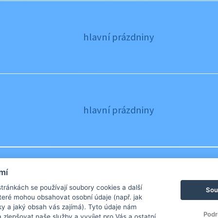
hlavní prázdniny
hlavní prázdniny
mí
hlavní prázdniny
ránkách se používají soubory cookies a další
Sou
 které mohou obsahovat osobní údaje (např. jak
ky a jaký obsah vás zajímá). Tyto údaje nám
Podr
zlepšovat naše služby a vyvíjet pro Vás a ostatní