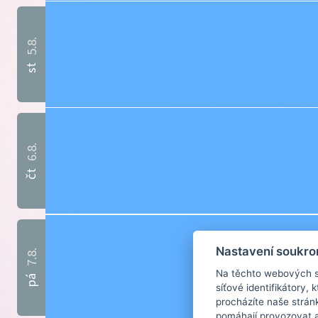
5.8.
st
6.8.
čt
Nastavení soukro
7.8.
Na těchto webových st
pá
síťové identifikátory,
procházíte naše strán
pomáhají provozovat a 