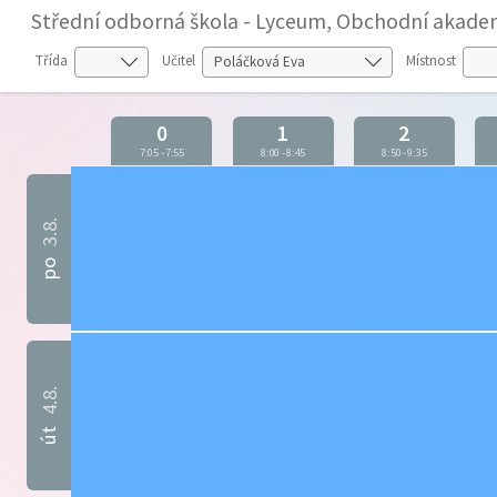
Střední odborná škola - Lyceum, Obchodní akadem
Třída
Učitel
Místnost
0
1
2
7:05
-
7:55
8:00
-
8:45
8:50
-
9:35
3.8.
po
4.8.
út