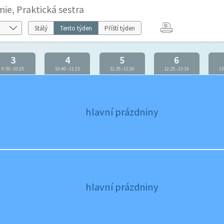
ie, Praktická sestra
Stálý
Tento týden
Příští týden
3
4
5
6
9:50
-
10:35
10:40
-
11:25
11:35
-
12:20
12:25
-
13:10
13
hlavní prázdniny
hlavní prázdniny