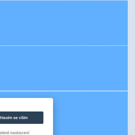
hlasím se vším
obné nastavení