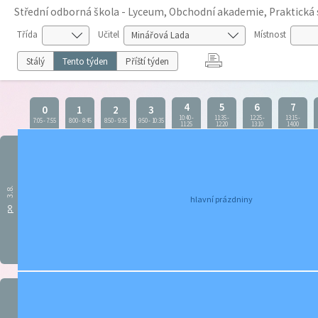
Střední odborná škola - Lyceum, Obchodní akademie, Praktická 
Třída
Učitel
Místnost
Stálý
Tento týden
Příští týden
4
5
6
7
0
1
2
3
10:40
-
11:35
-
12:25
-
13:15
-
7:05
-
7:55
8:00
-
8:45
8:50
-
9:35
9:50
-
10:35
11:25
12:20
13:10
14:00
3.8.
hlavní prázdniny
po