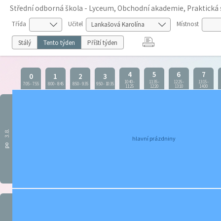
Střední odborná škola - Lyceum, Obchodní akademie, Praktická 
Třída
Učitel
Místnost
Stálý
Tento týden
Příští týden
4
5
6
7
0
1
2
3
10:40
-
11:35
-
12:25
-
13:15
-
7:05
-
7:55
8:00
-
8:45
8:50
-
9:35
9:50
-
10:35
11:25
12:20
13:10
14:00
3.8.
hlavní prázdniny
po