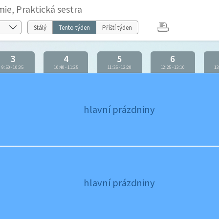
ie, Praktická sestra
Stálý
Tento týden
Příští týden
3
4
5
6
9:50
-
10:35
10:40
-
11:25
11:35
-
12:20
12:25
-
13:10
13
hlavní prázdniny
hlavní prázdniny