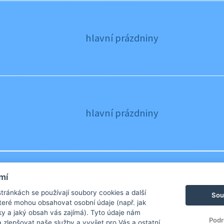
hlavní prázdniny
hlavní prázdniny
mí
hlavní prázdniny
ránkách se používají soubory cookies a další
Sou
 které mohou obsahovat osobní údaje (např. jak
ky a jaký obsah vás zajímá). Tyto údaje nám
Podr
zlepšovat naše služby a vyvíjet pro Vás a ostatní