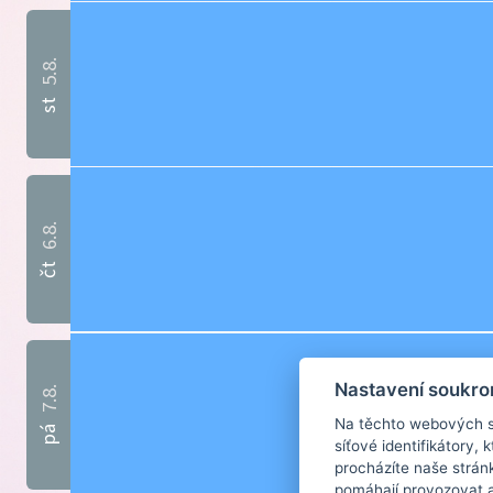
5.8.
st
6.8.
čt
Nastavení soukro
7.8.
Na těchto webových st
pá
síťové identifikátory,
procházíte naše strán
pomáhají provozovat a 