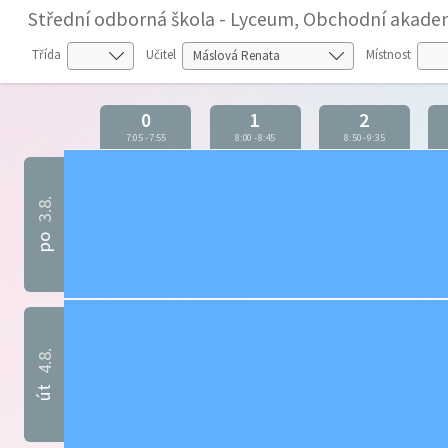
Střední odborná škola - Lyceum, Obchodní akadem
Třída
Učitel
Místnost
0
1
2
7:05
-
7:55
8:00
-
8:45
8:50
-
9:35
3.8.
po
4.8.
út