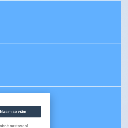
hlasím se vším
obné nastavení