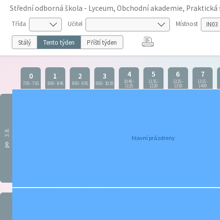
Střední odborná škola - Lyceum, Obchodní akademie, Praktická 
Třída
Učitel
Místnost
Stálý
Tento týden
Příští týden
4
5
6
7
0
1
2
3
10:40
-
11:35
-
12:25
-
13:15
-
7:05
-
7:55
8:00
-
8:45
8:50
-
9:35
9:50
-
10:35
11:25
12:20
13:10
14:00
3.8.
hlavní prázdniny
po