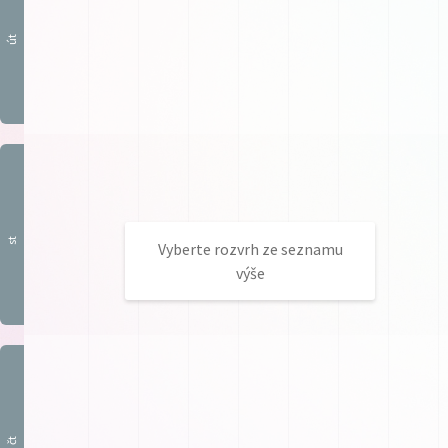
út
st
Vyberte rozvrh ze seznamu
výše
čt