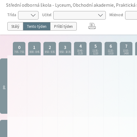
Střední odborná škola - Lyceum, Obchodní akademie, Praktická 
Třída
Učitel
Místnost
Stálý
Tento týden
Příští týden
4
5
6
7
0
1
2
3
10:40
-
11:35
-
12:25
-
13:15
-
7:05
-
7:55
8:00
-
8:45
8:50
-
9:35
9:50
-
10:35
11:25
12:20
13:10
14:00
po